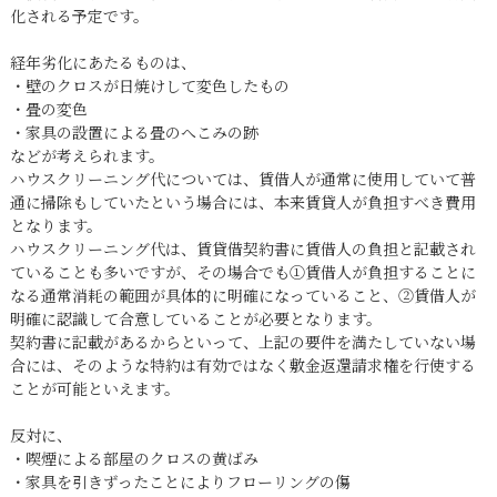
化される予定です。
経年劣化にあたるものは、
・壁のクロスが日焼けして変色したもの
・畳の変色
・家具の設置による畳のへこみの跡
などが考えられます。
ハウスクリーニング代については、賃借人が通常に使用していて普
通に掃除もしていたという場合には、本来賃貸人が負担すべき費用
となります。
ハウスクリーニング代は、賃貸借契約書に賃借人の負担と記載され
ていることも多いですが、その場合でも①賃借人が負担することに
なる通常消耗の範囲が具体的に明確になっていること、②賃借人が
明確に認識して合意していることが必要となります。
契約書に記載があるからといって、上記の要件を満たしていない場
合には、そのような特約は有効ではなく敷金返還請求権を行使する
ことが可能といえます。
反対に、
・喫煙による部屋のクロスの黄ばみ
・家具を引きずったことによりフローリングの傷