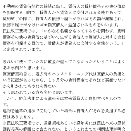
不動産の賃貸借契約の締結に際し、賃借人の賃料債務その他の債務
を担保する目的で、賃借人から賃貸人に交付される金銭であって、
契約終了の際に、賃借人の債務不履行があればその額が減額され、
債務不履行がなければ全額賃借人に返還されるものをいいます。
民法改正要綱では、「いかなる名義をもってするかを問わず、賃料
債務その他の賃貸借に基づいて生ずる賃借人の賃貸人に対する金銭
債務を担保する目的で、賃借人が賃貸人に交付する金銭をいう。」
と定義されています。
きれいに使っていたのに敷金が還ってこなかったということはよく
ある事例だと思います。
賃貸借契約書に、退去時のハウスクリーニング代は賃借人の負担と
いう記載があったから、１ヶ月分の賃料程度でそれほど高額でない
から引かれてもやむを得ない。
そう思われている方も多いと思います。
しかし、経年劣化による減耗分は本来賃貸人が負担すべきもので
す。
建物を通常の用法で使用していた場合は賃借人がそれを負担する必
要はありません。
※民法改正要項では、通常損耗あるいは経年劣化は民法本来の原状
回復義務の範囲には含まれない、というこれまでの判例法理が明文