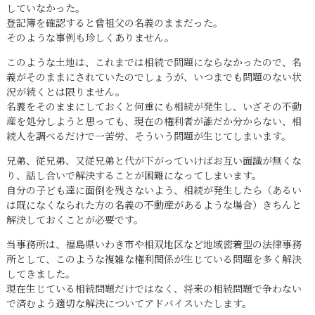
していなかった。
登記簿を確認すると曾祖父の名義のままだった。
そのような事例も珍しくありません。
このような土地は、これまでは相続で問題にならなかったので、名
義がそのままにされていたのでしょうが、いつまでも問題のない状
況が続くとは限りません。
名義をそのままにしておくと何重にも相続が発生し、いざその不動
産を処分しようと思っても、現在の権利者が誰だか分からない、相
続人を調べるだけで一苦労、そういう問題が生じてしまいます。
兄弟、従兄弟、又従兄弟と代が下がっていけばお互い面識が無くな
り、話し合いで解決することが困難になってしまいます。
自分の子ども達に面倒を残さないよう、相続が発生したら（あるい
は既になくなられた方の名義の不動産があるような場合）きちんと
解決しておくことが必要です。
当事務所は、福島県いわき市や相双地区など地域密着型の法律事務
所として、このような複雑な権利関係が生じている問題を多く解決
してきました。
現在生じている相続問題だけではなく、将来の相続問題で争わない
で済むよう適切な解決についてアドバイスいたします。