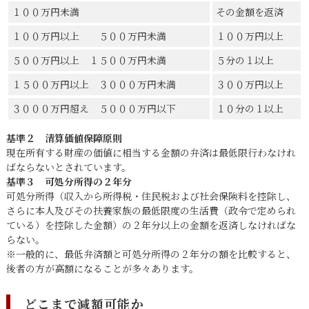
１００万円未満
その金額を返済
１００万円以上 ５００万円未満
１００万円以上
５００万円以上 １５００万円未満
５分の１以上
１５００万円以上 ３０００万円未満
３００万円以上
３０００万円超え ５０００万円以下
１０分の１以上
基準２ 清算価値保障原則
現在所有する財産の価値に相当する金額の弁済は最低限行わなけれ
ばならないとされています。
基準３ 可処分所得の２年分
可処分所得（収入から所得税・住民税および社会保険料を控除し、
さらに本人及びその扶養家族の最低限度の生活費（政令で定められ
ている）を控除した金額）の２年分以上の金額を返済しなければな
らない。
※一般的に、最低弁済額と可処分所得の２年分の額を比較すると、
後者の方が高額になることが多々あります。
どこまで減額可能か