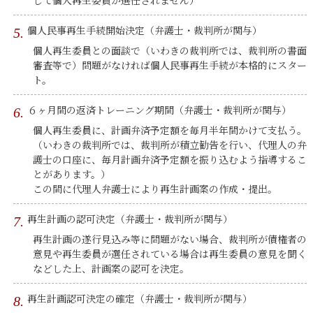
して個人再生委員が選任されません）
個人民事再生手続開始決定（弁護士・裁判所が関与）
個人再生委員との面談で（いわきの裁判所では、裁判所の書面
審査等で）問題がなければ個人民事再生手続が本格的にスター
ト。
６ヶ月間の返済トレーニング期間（弁護士・裁判所が関与）
個人再生委員に、計画弁済予定額を毎月半年間かけて支払う。
（いわきの裁判所では、裁判所が積立勧告を行い、代理人の弁
護士の口座に、毎月計画弁済予定額を振り込むよう指導するこ
とがあります。）
この間に代理人弁護士により再生計画案の作成・提出。
再生計画の認可決定（弁護士・裁判所が関与）
再生計画の遂行見込み等に問題がない場合、裁判所が債権者の
意見や再生委員が選任されている場合は再生委員の意見を聞く
などした上、計画案の認可を決定。
再生計画認可決定の確定（弁護士・裁判所が関与）