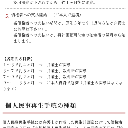
認可決定が下されてから、約１ヵ月後に確定。
債権者への支払開始！（ご本人で返済）
各債権者への支払い期間は、原則３年です（返済方法は弁護士
にお尋ね下さい）。
各債権者への支払いは、再計画認可決定の確定後の翌月から始
まります。
【各期間の目安】
１～３で約４ヶ月 → 弁護士が関与
３～７で約６ヶ月 → 弁護士、裁判所が関与
７～９で約２ヶ月 → 弁護士、裁判所が関与
９～ ３６ヶ月 → ご本人自身で返済（弁護士の関与はなくな
ります）
個人民事再生手続の種類
個人民事再生手続には弁護士が作成した再生計画案に対して債権者
の同意が必要な「小規模個人再生手続」と、その同意が不要な「給