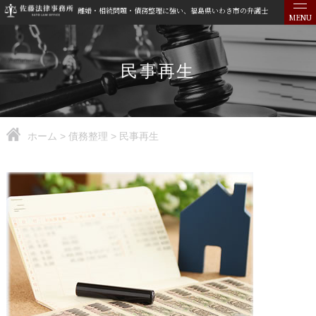
離婚・相続問題・債務整理に強い、福島県いわき市の弁護士
MENU
民事再生
ホーム
>
債務整理
>
民事再生