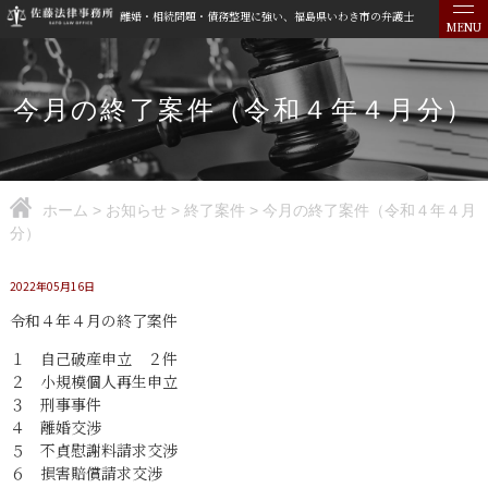
離婚・相続問題・債務整理に強い、福島県いわき市の弁護士
MENU
今月の終了案件（令和４年４月分）
ホーム
>
お知らせ
>
終了案件
>
今月の終了案件（令和４年４月
分）
2022年05月16日
令和４年４月の終了案件
１ 自己破産申立 ２件
２ 小規模個人再生申立
３ 刑事事件
４ 離婚交渉
５ 不貞慰謝料請求交渉
６ 損害賠償請求交渉