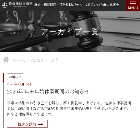
離婚・相続問題・債務整理に強い、福島県いわき市の弁護士
MENU
アーカイブ一覧
ホーム
>
2025年
>
12月
お知らせ
2025年12月15日
2025年 年末年始休業期間のお知らせ
平素は格別のお引き立てを賜り、厚く御礼申し上げます。 佐藤法律事務所
では、誠に勝手ながら下記の期間を年末年始休業とさせていただきます。
何卒ご理解賜りますよう宜…
続きを読む