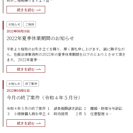
何卒ご理解賜りますよう宜…
続きを読む
お知らせ
ご挨拶
2022年08月10日
2022年夏季休業期間のお知らせ
平素より格別のお引き立てを賜り、厚く御礼申し上げます。 誠に勝手なが
ら、佐藤法律事務所の2022年の夏季休業期間を以下のとおりとさせて頂き
ます。 2022年夏季…
続きを読む
お知らせ
終了案件
2022年06月01日
今月の終了案件（令和４年５月分）
令和４年５月の終了案件 １ 請負報酬請求訴訟 ２ 離婚・財産分与訴訟
３ 小規模個人再生申立 ４ 時効援用 ２件 ５ 任意整理 ６…
続きを読む