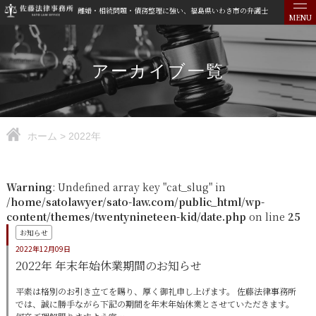
離婚・相続問題・債務整理に強い、福島県いわき市の弁護士
MENU
アーカイブ一覧
ホーム
>
2022年
Warning
: Undefined array key "cat_slug" in
/home/satolawyer/sato-law.com/public_html/wp-
content/themes/twentynineteen-kid/date.php
on line
25
お知らせ
2022年12月09日
2022年 年末年始休業期間のお知らせ
平素は格別のお引き立てを賜り、厚く御礼申し上げます。 佐藤法律事務所
では、誠に勝手ながら下記の期間を年末年始休業とさせていただきます。