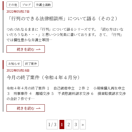
その他
ブログ
弁護士活動
2022年05月17日
「行列のできる法律相談所」について語る（その２）
つれづれなるままに「行列」について語るシリーズです。 「読む方はいな
いだろうなあ・・・」と思いつつ気楽に書いております。 さて、「行列」
では個性豊かな弁護士軍団…
続きを読む
お知らせ
終了案件
2022年05月16日
今月の終了案件（令和４年４月分）
令和４年４月の終了案件 １ 自己破産申立 ２件 ２ 小規模個人再生申立
３ 刑事事件 ４ 離婚交渉 ５ 不貞慰謝料請求交渉 ６ 損害賠償請求交渉
の合計７件です…
続きを読む
1 / 3
1
2
3
»