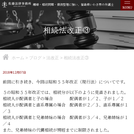
離婚・相続問題・債務整理に強い、福島県いわき市の弁護士
MENU
相続法改正③
ホーム
>
ブログ
>
法改正
>
相続法改正③
2018年12月07日
前回に引き続き、今回は昭和５５年改正（現行法）についてです。
５の昭和５５年改正では、相続分が以下のように見直されました。
相続人が配偶者と子の場合 配偶者が１／２、子が１／２
相続人が配偶者と直系尊属の場合 配偶者が２／３、直系尊属が１
／３
相続人が配偶者と兄弟姉妹の場合 配偶者が３／４、兄弟姉妹が１
／４
また、兄弟姉妹の代襲相続が甥姪までに制限されました。