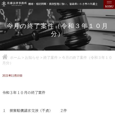
離婚・相続問題・債務整理に強い、福島県いわき市の弁護士
MENU
今月の終了案件（令和３年１０月
分）
ホーム
>
お知らせ
>
終了案件
>
今月の終了案件（令和３年１０
月分）
2021年11月10日
令和３年１０月の終了案件
１ 損害賠償請求交渉（不貞） ２件