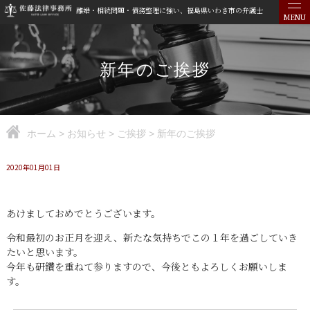
離婚・相続問題・債務整理に強い、福島県いわき市の弁護士
MENU
新年のご挨拶
ホーム
>
お知らせ
>
ご挨拶
>
新年のご挨拶
2020年01月01日
あけましておめでとうございます。
令和最初のお正月を迎え、新たな気持ちでこの１年を過ごしていき
たいと思います。
今年も研鑽を重ねて参りますので、今後ともよろしくお願いしま
す。