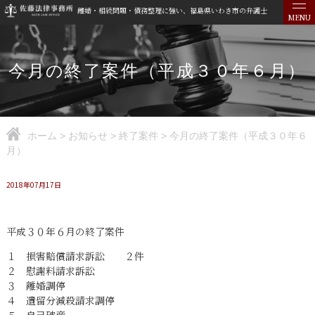
離婚・相続問題・債務整理に強い、福島県いわき市の弁護士
MENU
今月の終了案件（平成３０年６月）
ホーム
>
お知らせ
>
終了案件
>
今月の終了案件（平成３０年６
月）
2018年07月17日
平成３０年６月の終了案件
１ 損害賠償請求訴訟 ２件
２ 慰謝料請求訴訟
３ 離婚調停
４ 遺留分減殺請求調停