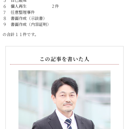
５ 自己破産
６ 個人再生 ２件
７ 任意整理事件
８ 書面作成（示談書）
９ 書面作成（内容証明）
の合計１１件です。
この記事を書いた人