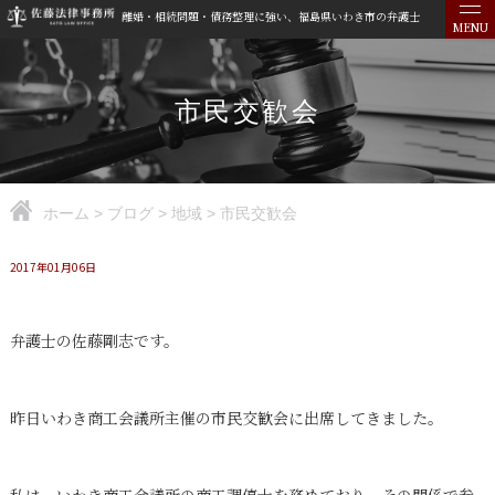
離婚・相続問題・債務整理に強い、福島県いわき市の弁護士
MENU
市民交歓会
ホーム
>
ブログ
>
地域
>
市民交歓会
2017年01月06日
弁護士の佐藤剛志です。
昨日いわき商工会議所主催の市民交歓会に出席してきました。