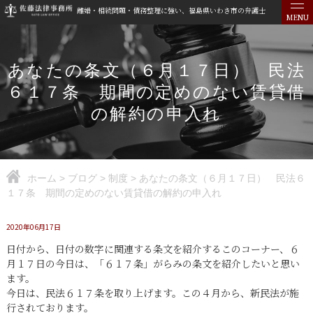
離婚・相続問題・債務整理に強い、福島県いわき市の弁護士
MENU
あなたの条文（６月１７日） 民法
６１７条 期間の定めのない賃貸借
の解約の申入れ
ホーム
>
ブログ
>
制度
>
あなたの条文（６月１７日） 民法６
１７条 期間の定めのない賃貸借の解約の申入れ
2020年06月17日
日付から、日付の数字に関連する条文を紹介するこのコーナー、６
月１７日の今日は、「６１７条」がらみの条文を紹介したいと思い
ます。
今日は、民法６１７条を取り上げます。この４月から、新民法が施
行されております。