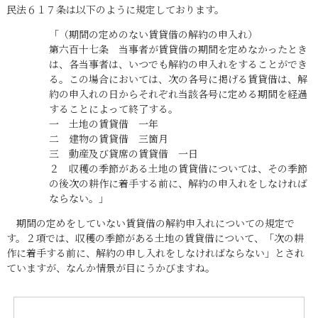
民法６１７条は以下のように規定しております。
「（期間の定めのない賃貸借の解約の申入れ）
第六百十七条 当事者が賃貸借の期間を定めなかったとき
は、各当事者は、いつでも解約の申入れをすることができ
る。この場合においては、次の各号に掲げる賃貸借は、解
約の申入れの日からそれぞれ当該各号に定める期間を経過
することによって終了する。
一 土地の賃貸借 一年
二 建物の賃貸借 三箇月
三 動産及び貸席の賃貸借 一日
２ 収穫の季節がある土地の賃貸借については、その季節
の後次の耕作に着手する前に、解約の申入れをしなければ
ならない。」
期間の定めをしていない賃貸借の解約申入れについての規定で
す。２項では、収穫の季節がある土地の賃貸借について、「次の耕
作に着手する前に、解約の申し入れをしなければならない」とされ
ていますが、なんか情景が目にうかびますね。