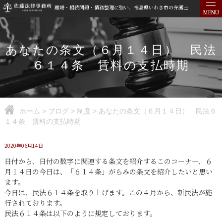
離婚・相続問題・債務整理に強い、福島県いわき市の弁護士
MENU
あなたの条文（６月１４日） 民法
６１４条 賃料の支払時期
ホーム
>
ブログ
>
制度
>
あなたの条文（６月１４日） 民法６
１４条 賃料の支払時期
2020年06月14日
日付から、日付の数字に関連する条文を紹介するこのコーナー、６
月１４日の今日は、「６１４条」がらみの条文を紹介したいと思い
ます。
今日は、民法６１４条を取り上げます。この４月から、新民法が施
行されております。
民法６１４条は以下のように規定しております。