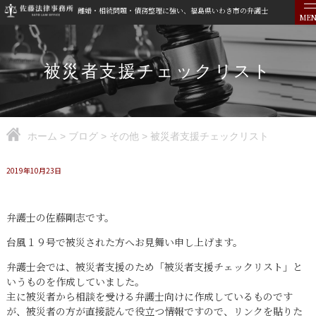
離婚・相続問題・債務整理に強い、福島県いわき市の弁護士
ME
被災者支援チェックリスト
ホーム
>
ブログ
>
その他
>
被災者支援チェックリスト
2019年10月23日
弁護士の佐藤剛志です。
台風１９号で被災された方へお見舞い申し上げます。
弁護士会では、被災者支援のため「被災者支援チェックリスト」と
いうものを作成していました。
主に被災者から相談を受ける弁護士向けに作成しているものです
が、被災者の方が直接読んで役立つ情報ですので、リンクを貼りた