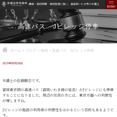
離婚・相続問題・債務整理に強い、福島県いわき市の弁護士
MENU
高速バス Jビレッジ停車
ホーム
>
ブログ
>
地域
>
高速バス Jビレッジ停車
2019年08月28日
弁護士の佐藤剛志です。
富岡東京間の高速バス（富岡いわき線の延長）がJビレッジにも停車
することになりました。周辺の住民の方には、東京方面への利便性
が増しますね。
Jビレッジの施設の利用者の利便性をはかるという目的もあるようで
す。