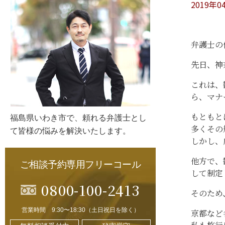
2019年0
弁護士の
先日、神
これは、
ら、マナ
もともと
福島県いわき市で、頼れる弁護士とし
多くその
て皆様の悩みを解決いたします。
しかし、
他方で、
ご相談予約専用フリーコール
して制定
0800-100-2413
そのため
営業時間 9:30〜18:30（土日祝日を除く）
京都など