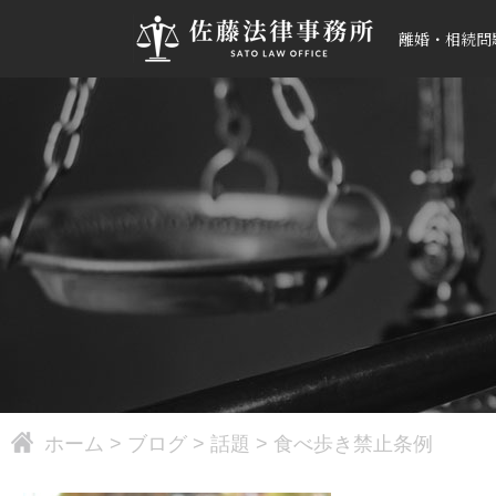
離婚・相続問
ホーム
>
ブログ
>
話題
>
食べ歩き禁止条例