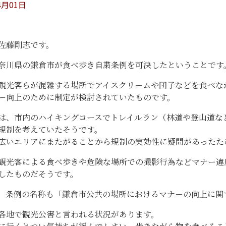
4月01日
佐藤剛志です。
奈川県の鎌倉市が食べ歩き自粛条例を可決したということです
観光客らが混雑する場所でアイスクリームや団子などを食べな
ー向上のために制定が検討されていたものです。
は、市内のハイキングコースでトレイルラン（林道や登山道な
規制を考えていたそうです。
広いエリアにまたがることから規制の実効性に疑問があったた
観光客による食べ歩きや危険な場所での撮影行為などマナー違
したものだそうです。
、条例の名称も「鎌倉市公共の場所におけるマナーの向上に関
各地で観光公害と言われる状況があります。