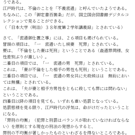
うである。
江戸時代は、不倫のことを「不義密通」と呼んでいたようである。
ちなみに、この「御定書百箇条」だが、国立国会図書館デジタルコ
レクションで見ることができる。
（「日本大学（明治）３８年度第２学年講義録」とされている）
さて、「密通御仕置之事」には、２６項目も掲げられている。
冒頭の項目は、「一 密通いたし候妻 死罪」とされている。
要は、「不倫をした妻は死刑」ということである（姦通罪同様、女
性差別ぶりが激しい）。
二番目の項目では、「一 密通の男 死罪」とされている。
これは、「妻が不倫をした相手の男性も死刑」ということである。
三番目の項目では、「一 密通の男女共に夫殺候はは 無紛におい
ては無構」とされている。
これは、「夫が妻と相手方男性をともに殺しても罪には問わない」
ということである。
四番目以降の項目を見ても、いずれも重い処罰となっている。
処罰態様を見る限り、江戸時代の浮気は、命がけだったということ
になる。
「罪刑の均衡」（犯罪と刑罰はバランスが取れていなければならな
い）を原則とする現在の刑法の発想からすると、
罪刑の不均衡が著しかったものといわざるを得ないところである。