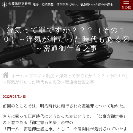
離婚・相続問題・債務整理に強い、福島県いわき市の弁護士
MENU
浮気って罪ですか？？？（その１
０）～浮気が罪だった時代もある②
～密通御仕置之事
ホーム
>
ブログ
>
制度
>
浮気って罪ですか？？？（その１０）
～浮気が罪だった時代もある②～密通御仕置之事
2022年04月14日
前回のところでは、明治時代に施行された姦通罪について触れた。
さらに遡って江戸時代はどうだったかというと、「公事方御定書」
の下巻である「御定書百箇条」の中の
「四十八．密通御仕置之事」として、不倫関係が処罰されていたよ