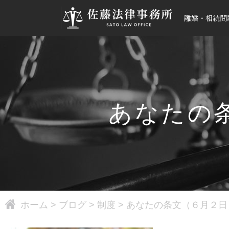
離婚・相続問
あなたの
ホーム
>
ブログ
>
制度
>
あなたの条文（６月２