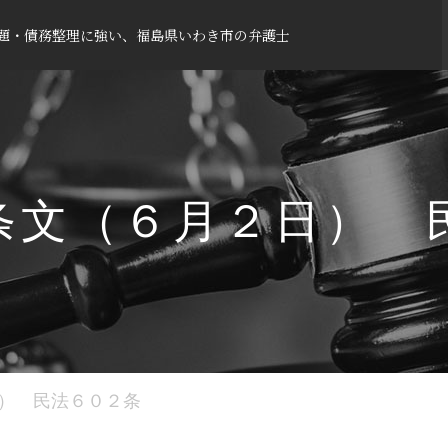
題・債務整理に強い、福島県いわき市の弁護士
条文（６月２日）
日） 民法６０２条