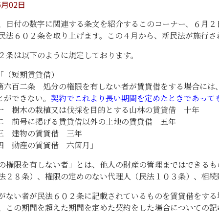
6月02日
、日付の数字に関連する条文を紹介するこのコーナー、６月２
民法６０２条を取り上げます。この４月から、新民法が施行さ
２条は以下のように規定しております。
「（短期賃貸借）
第六百二条 処分の権限を有しない者が賃貸借をする場合には
とができない。
契約でこれより長い期間を定めたときであって
一 樹木の栽植又は伐採を目的とする山林の賃貸借 十年
二 前号に掲げる賃貸借以外の土地の賃貸借 五年
三 建物の賃貸借 三年
四 動産の賃貸借 六箇月」
権限を有しない者」とは、他人の財産の管理まではできるも
法２８条）、権限の定めのない代理人（民法１０３条）、相続
がない者が民法６０２条に記載されているものを賃貸借をする
、この期間を超えた期間を定めた契約をした場合についての記