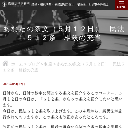
離婚・相続問題・債務整理に強い、福島県いわき市の弁護士
MENU
あなたの条文（５月１２日） 民法
５１２条 相殺の充当
ホーム
>
ブログ
>
制度
>
あなたの条文（５月１２日） 民法５
１２条 相殺の充当
2020年05月12日
日付から、日付の数字に関連する条文を紹介するこのコーナー、５
月１２日の今日は、「５１２条」がらみの条文を紹介したいと思い
ます。
今日は、民法５１２条を取り上げます。この４月から、新民法が施
行されておりますが、この条文も改正があったところです。
改正前の民法５１２条は、相殺の場合に弁済の充当の規定を準用す