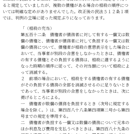
ると規定していましたが、複数の債権がある場合の相殺の順序につ
いては明確な定めがありませんでした。改正後の民法５１２条１項
では、判例の立場に従った規定ぶりになっております。
「（相殺の充当）
第五百十二条 債権者が債務者に対して有する一個又は数
個の債権と、債権者が債務者に対して負担する一個又は数
個の債務について、債権者が相殺の意思表示をした場合に
おいて、当事者が別段の合意をしなかったときは、債権者
の有する債権とその負担する債務は、相殺に適するように
なった時期の順序に従って、その対当額について相殺によ
って消滅する。
２ 前項の場合において、相殺をする債権者の有する債権
がその負担する債務の全部を消滅させるのに足りないとき
であって、当事者が別段の合意をしなかったときは、次に
掲げるところによる。
一 債権者が数個の債務を負担するとき（次号に規定する
場合を除く。）は、第四百八十八条第四項第二号から第四
号までの規定を準用する。
二 債権者が負担する一個又は数個の債務について元本の
ほか利息及び費用を支払うべきときは、第四百八十九条の