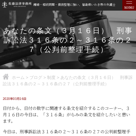
離婚・相続問題・債務整理に強い、福島県いわき市の弁護士
MENU
あなたの条文（３月１６日） 刑事
訴訟法３１６条の２～３１６条の２
７（公判前整理手続）
ホーム
>
ブログ
>
制度
>
あなたの条文（３月１６日） 刑事訴
訟法３１６条の２～３１６条の２７（公判前整理手続）
2020年03月16日
日付から、日付の数字に関連する条文を紹介するこのコーナー、３
月１６日の今日は、「３１６条」がらみの条文を紹介したいと思い
ます。
今日は、刑事訴訟法３１６条の２～３１６条の２７の公判前整理手