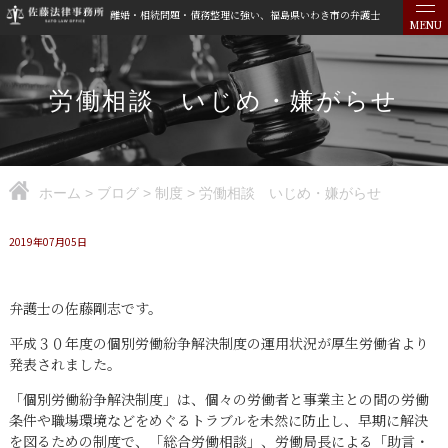
離婚・相続問題・債務整理に強い、福島県いわき市の弁護士
MENU
労働相談 いじめ・嫌がらせ
ホーム
>
ブログ
>
制度
>
労働相談 いじめ・嫌がらせ
2019年07月05日
弁護士の佐藤剛志です。
平成３０年度の個別労働紛争解決制度の運用状況が厚生労働省より
発表されました。
「個別労働紛争解決制度」は、個々の労働者と事業主との間の労働
条件や職場環境などをめぐるトラブルを未然に防止し、早期に解決
を図るための制度で、「総合労働相談」、労働局長による「助言・