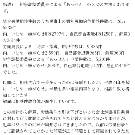
指導」、紛争調整委員会による「あっせん」の３つの方法がありま
す。
総合労働相談件数のうち民事上の個別労働紛争相談件数は、26万
6535件
内、いじめ・嫌がらせ8万2797件、自己都合退職4万1258件、解雇3
万2614件
労働局長による「助言・指導」申出件数は、9,835件
内、いじめ・嫌がらせ2,599件、自己都合退職965件、解雇963件
紛争調整委員会による「あっせん」申請件数は、5,201件
内、いじめ・嫌がらせ1,808件、自己都合退職1,112件、雇止め448件
でした。
以前は、相談内容で一番多かったのは解雇でしたが、平成24年を境
に「いじめ・嫌がらせ」が最も多い相談内容となり、相談件数も増
加しています。
解雇は相談件数自体が減少しています。
この統計から解雇、労働条件の引き下げといった会社が直接従業員
に対して行う問題が改善されてきたと言えるかは分かりませんが、
近年パワハラの問題が周知されてきましたので、以前は労働紛争と
して認識されてこなかった問題が広く問題として認識されてきた友