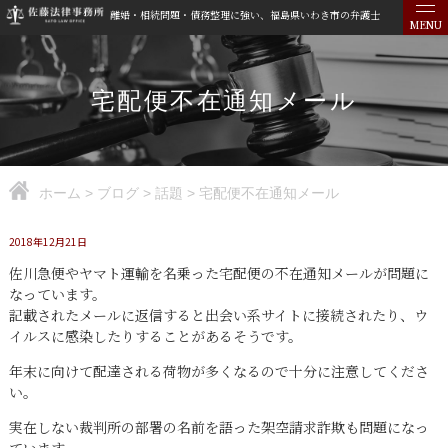
離婚・相続問題・債務整理に強い、福島県いわき市の弁護士
MENU
宅配便不在通知メール
ホーム
>
ブログ
>
話題
>
宅配便不在通知メール
2018年12月21日
佐川急便やヤマト運輸を名乗った宅配便の不在通知メールが問題に
なっています。
記載されたメールに返信すると出会い系サイトに接続されたり、ウ
イルスに感染したりすることがあるそうです。
年末に向けて配達される荷物が多くなるので十分に注意してくださ
い。
実在しない裁判所の部署の名前を語った架空請求詐欺も問題になっ